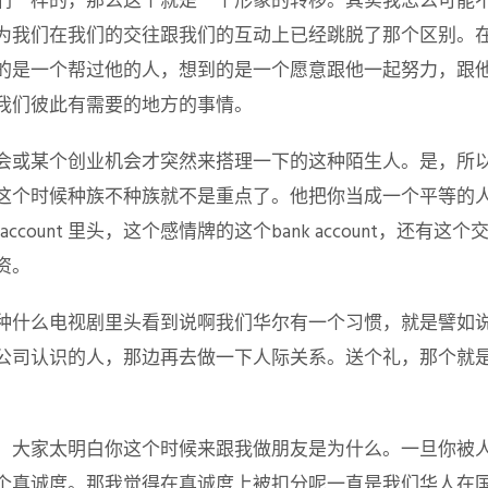
们一样的，那么这个就是一个形象的转移。其实我怎么可能
为我们在我们的交往跟我们的互动上已经跳脱了那个区别。
的是一个帮过他的人，想到的是一个愿意跟他一起努力，跟
我们彼此有需要的地方的事情。
会或某个创业机会才突然来搭理一下的这种陌生人。是，所
这个时候种族不种族就不是重点了。他把你当成一个平等的
ccount 里头，这个感情牌的这个bank account，还有这个交情的
资。
种什么电视剧里头看到说啊我们华尔有一个习惯，就是譬如
公司认识的人，那边再去做一下人际关系。送个礼，那个就
，大家太明白你这个时候来跟我做朋友是为什么。一旦你被
个真诚度。那我觉得在真诚度上被扣分呢一直是我们华人在