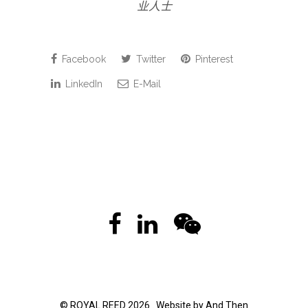
业人士
Facebook
Twitter
Pinterest
LinkedIn
E-Mail
© ROYAL REED 2026 . Website by
And Then