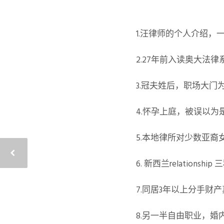
1.汪律师的个人介绍，
2.27年前入读奥大法
3.冠夫姓后，职场大门
4.怀孕上庭，被误以为
5.本地律所对少数亚裔
6. 新西兰relationshi
7.同居3年以上分手财
8.另一半自由职业，