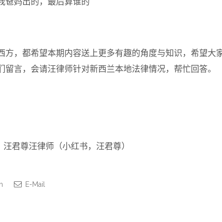
是我爸妈出的，最后算谁的
西方，都希望本期内容送上更多有趣的角度与知识，希望大
们留言，会请汪律师针对新西兰本地法律情况，帮忙回答。
eed，汪君尊汪律师（小红书，汪君尊）
n
E-Mail