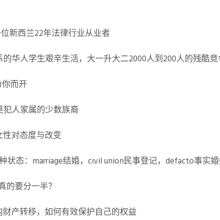
一位新西兰22年法律行业从业者
律系的华人学生艰辛生活，大一升大二2000人到200人的残酷竞
为你而开
是犯人家属的少数族裔
女性对态度与改变
p 三种状态：marriage结婚，civil union民事登记，defacto事实
产真的要分一半？
婚内财产转移，如何有效保护自己的权益