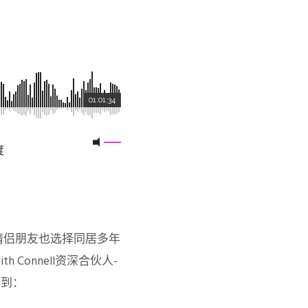
01:01:34
度
情侣朋友也选择同居多年
Connell资深合伙人-
听到：